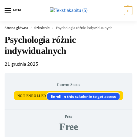
MENU
0
Strona główna
Szkolenie
Psychologia różnic indywidualnych
/
/
Psychologia różnic
indywidualnych
21 grudnia 2025
Current Status
NOT ENROLLED
Enroll in this szkolenie to get access
Price
Free