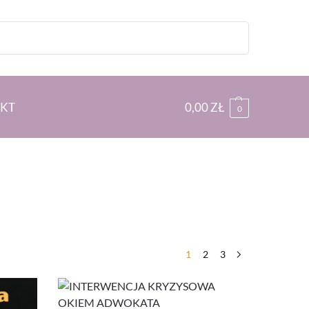
Szukaj
KT
0,00
ZŁ
0
1
2
3