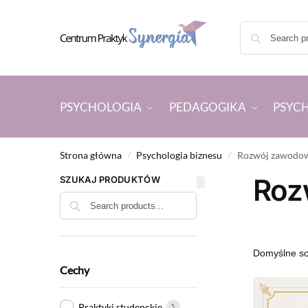
PSYCHOLOGIA
PEDAGOGIKA
PSYC
Strona główna
Psychologia biznesu
Rozwój zawodo
/
/
Roz
SZUKAJ PRODUKTÓW
Szukaj
Cechy
Praktyki studenckie
5