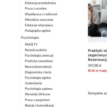
Edukacja przedszkolna
Praca z uczniem
Współpraca z rodzicami
Metodyka nauczania
Edukacja włączająca
Pedagogika ogólna
Psychologia
PAKIETY
Rozwój osobisty
Praktyki s
zegarowyc
Psychologia zwierząt
Rezerwacj
Praktyka zawodowa
347,00
zł
Neuroróżnorodność
Brak w maga
Diagnostyka i testy
Psychologia ogólna
Uzależnienia
Psychologia sądowa
Wywiady kliniczne
Praca z pacjentem
Relacje i komunikacja