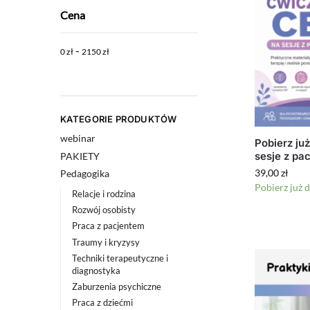
Cena
-
0
zł
2150
zł
KATEGORIE PRODUKTÓW
webinar
Pobierz ju
sesje z pa
PAKIETY
39,00
zł
Pedagogika
Pobierz już d
Relacje i rodzina
Rozwój osobisty
Praca z pacjentem
Traumy i kryzysy
Techniki terapeutyczne i
diagnostyka
Zaburzenia psychiczne
Praca z dziećmi