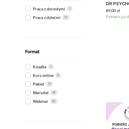
DR PSYCH
Praca z dorosłymi
5
89,00
zł
Pobierz już d
Praca z dziećmi
19
Format
Książka
1
Kurs online
8
Pakiet
19
Warsztat
84
Webinar
99