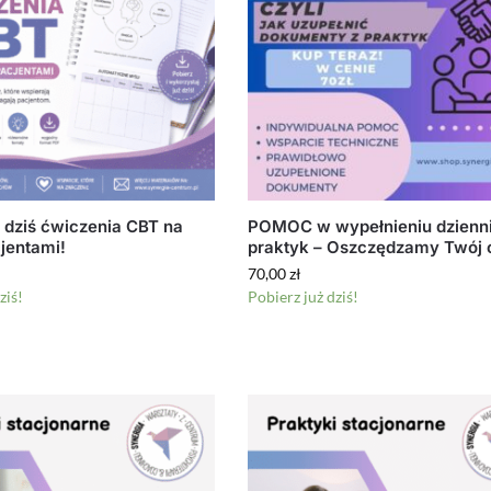
ż dziś ćwiczenia CBT na
POMOC w wypełnieniu dzienn
cjentami!
praktyk – Oszczędzamy Twój 
70,00
zł
ziś!
Pobierz już dziś!