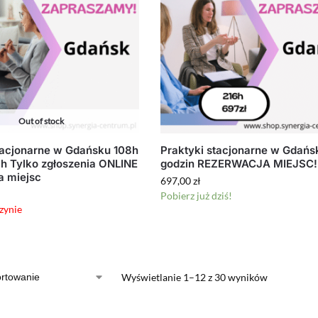
Out of stock
tacjonarne w Gdańsku 108h
Praktyki stacjonarne w Gdańs
h Tylko zgłoszenia ONLINE
godzin REZERWACJA MIEJSC!
a miejsc
697,00
zł
Pobierz już dziś!
zynie
Wyświetlanie 1–12 z 30 wyników