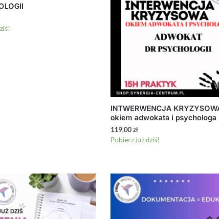
OLOGII
ziś!
INTWERWENCJA KRYZYSOW
okiem adwokata i psychologa
119,00
zł
Pobierz już dziś!