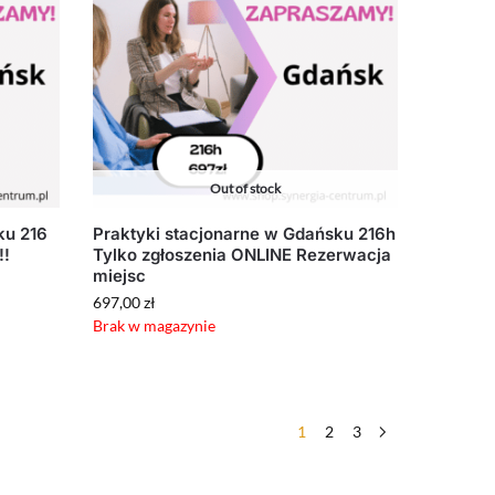
Out of stock
ku 216
Praktyki stacjonarne w Gdańsku 216h
!!
Tylko zgłoszenia ONLINE Rezerwacja
miejsc
697,00
zł
Brak w magazynie
1
2
3