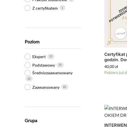
Z certyfikatem
1
Poziom
Certyfikat
Ekspert
15
godzin. Do
Podstawowy
35
40,00
zł
Pobierz już d
Średniozaawansowany
23
Zaawansowany
81
Grupa
INTERWEN