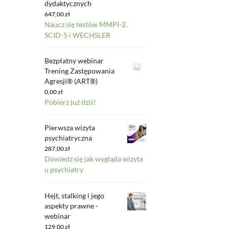
dydaktycznych
647,00
zł
Naucz się testów MMPI-2,
SCID-5 i WECHSLER
Bezpłatny webinar
Trening Zastępowania
Agresji® (ART®)
0,00
zł
Pobierz już dziś!
Pierwsza wizyta
psychiatryczna
287,00
zł
Dowiedz się jak wygląda wizyta
u psychiatry
Hejt, stalking i jego
aspekty prawne -
webinar
129,00
zł