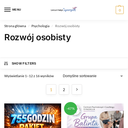
MENU
0
Strona główna
Psychologia
Rozwój osobisty
/
/
Rozwój osobisty
SHOW FILTERS
Wyświetlanie 1–12 z 16 wyników
1
2
-47%