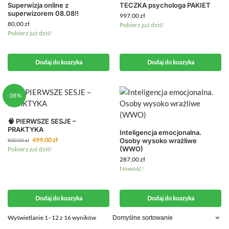
Superwizja online z
TECZKA psychologa PAKIET
superwizorem 08.08!!
997,00
zł
80,00
zł
Pobierz już dziś!
Pobierz już dziś!
Dodaj do koszyka
Dodaj do koszyka
-38%
🧠 PIERWSZE SESJE –
PRAKTYKA
Inteligencja emocjonalna.
499,00
zł
Osoby wysoko wrażliwe
800,00
zł
(WWO)
Pobierz już dziś!
287,00
zł
Nowość!
Dodaj do koszyka
Dodaj do koszyka
Wyświetlanie 1–12 z 16 wyników