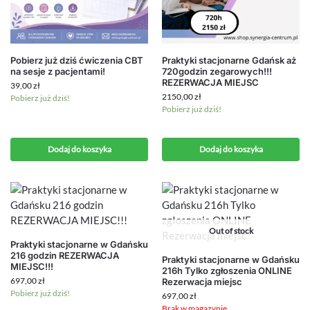
Pobierz już dziś ćwiczenia CBT
Praktyki stacjonarne Gdańsk aż
na sesje z pacjentami!
720godzin zegarowych!!!
REZERWACJA MIEJSC
39,00
zł
2150,00
zł
Pobierz już dziś!
Pobierz już dziś!
Dodaj do koszyka
Dodaj do koszyka
Out of stock
Praktyki stacjonarne w Gdańsku
216 godzin REZERWACJA
Praktyki stacjonarne w Gdańsku
MIEJSC!!!
216h Tylko zgłoszenia ONLINE
697,00
zł
Rezerwacja miejsc
Pobierz już dziś!
697,00
zł
Brak w magazynie