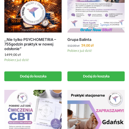
,,Nie tylko PSYCHOMETRIA –
Grupa Balinta
755godzin praktyk w nowej
59,00
zł
112,00
zł
odsłonie”
Pobierz już dziś!
1499,00
zł
Pobierz już dziś!
Dodaj do koszyka
Dodaj do koszyka