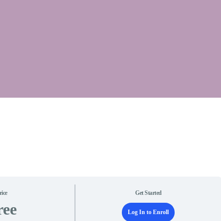
rice
Get Started
ree
Log In to Enroll