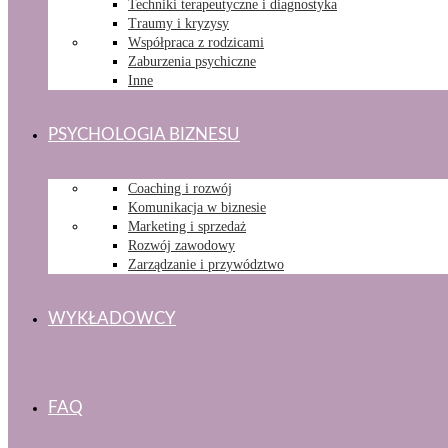
Techniki terapeutyczne i diagnostyka
Traumy i kryzysy
Współpraca z rodzicami
Zaburzenia psychiczne
Inne
PSYCHOLOGIA BIZNESU
Coaching i rozwój
Komunikacja w biznesie
Marketing i sprzedaż
Rozwój zawodowy
Zarządzanie i przywództwo
WYKŁADOWCY
FAQ