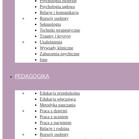
Psychologia zwierząt
Psychologia sądowa
Relacje i komunikacja
Rozwój osobisty
Seksuologia
Techniki terapeutyczne
Traumy i kryzysy
Uzależnienia
Wywiady kliniczne
Zaburzenia psychiczne
Inne
PEDAGOGIKA
Edukacja przedszkolna
Edukacja włączająca
Metodyka nauczania
Praca z dziećmi
Praca z uczniem
Praca z pacjentem
Relacje i rodzina
Rozwój osobisty