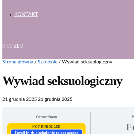
KONTAKT
0,00
ZŁ
0
Strona główna
/
Szkolenie
/
Wywiad seksuologiczny
Wywiad seksuologiczny
21 grudnia 2025
21 grudnia 2025
Current Status
P
F
NOT ENROLLED
Enroll in this szkolenie to get access