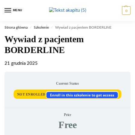
MENU
0
Strona główna
Szkolenie
Wywiad z pacjentem BORDERLINE
/
/
Wywiad z pacjentem
BORDERLINE
21 grudnia 2025
Current Status
NOT ENROLLED
Enroll in this szkolenie to get access
Price
Free