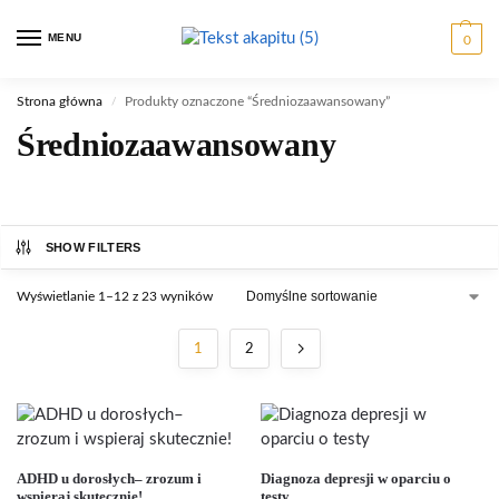
MENU
0
Strona główna
Produkty oznaczone “Średniozaawansowany”
/
Średniozaawansowany
SHOW FILTERS
Wyświetlanie 1–12 z 23 wyników
1
2
ADHD u dorosłych– zrozum i
Diagnoza depresji w oparciu o
wspieraj skutecznie!
testy