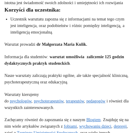
istotna jest świadomość swoich zdolności i umiejętności ich rozwijania
Korzyści dla uczestnika:
Uczestnik warsztatu zapozna się z informacjami na temat tego czym
jest inteligencja, oraz podobieństw i różnic pomiędzy inteligencją, a
inteligencją emocjonalną.
Warsztat prowadzi
dr Małgorzata Maria Kulik.
Informacja dla studentów:
warsztat umożliwia zaliczenie 125 godzin
dydaktycznych praktyk studenckich
.
Nasze warsztaty zaliczają praktyki ogólne, ale także specjalność kliniczną,
psychoterapeutyczną oraz edukacyjną.
Warsztaty kierujemy
do
psychologów
,
psychoterapeutów
,
terapeutów
,
pedagogów
i również dla
wszystkich zainteresowanych.
Zachęcamy również do zapoznania się z naszym
Blogiem
. Znajduję się na
nim wiele artykułów związanych z
fobiami
,
wychowaniu dzieci
,
depresji
,
zajęć z
Treningu Umiejętności Społecznych
, oraz wielu innych.