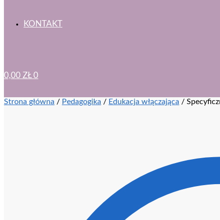
KONTAKT
0,00
ZŁ
0
Strona główna
/
Pedagogika
/
Edukacja włączająca
/
Specyficz