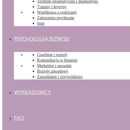
Techniki terapeutyczne i diagnostyka
Traumy i kryzysy
Współpraca z rodzicami
Zaburzenia psychiczne
Inne
PSYCHOLOGIA BIZNESU
Coaching i rozwój
Komunikacja w biznesie
Marketing i sprzedaż
Rozwój zawodowy
Zarządzanie i przywództwo
WYKŁADOWCY
FAQ