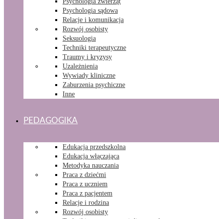
Psychologia zwierząt
Psychologia sądowa
Relacje i komunikacja
Rozwój osobisty
Seksuologia
Techniki terapeutyczne
Traumy i kryzysy
Uzależnienia
Wywiady kliniczne
Zaburzenia psychiczne
Inne
PEDAGOGIKA
Edukacja przedszkolna
Edukacja włączająca
Metodyka nauczania
Praca z dziećmi
Praca z uczniem
Praca z pacjentem
Relacje i rodzina
Rozwój osobisty