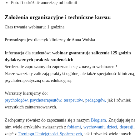
Potrafi odróżnić anoreksję od bulimii
Założenia organizacyjne i techniczne kursu:
Czas trwania webinaru: 1 godzina
Prowadzącą jest dietetyk kliniczny dr Anna Wolska.
Informacja dla studentów:
webinar gwarantuje zaliczenie 125 godzin
dydaktycznych praktyk studenckich
.
Serdecznie zapraszamy do zapoznania się z naszym webinarem!
Nasze warsztaty zaliczają praktyki ogólne, ale także specjalność kliniczną,
psychoterapeutyczną oraz edukacyjną.
Warsztaty kierujemy do:
psychologów
,
psychoterapeutów
,
terapeutów
,
pedagogów,
jak i również
wszystkich zainteresowanych.
Zachęcamy również do zapoznania się z naszym
Blogiem
. Znajduję się na
nim wiele artykułów związanych z
fobiami
,
wychowaniu dzieci
,
depresji
,
zajęć z
Treningu Umiejętności Społecznych
, jak i również wiele innych..