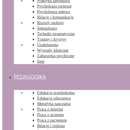
Praktyka zawodowa
Psychologia zwierząt
Psychologia sądowa
Relacje i komunikacja
Rozwój osobisty
Seksuologia
Techniki terapeutyczne
Traumy i kryzysy
Uzależnienia
Wywiady kliniczne
Zaburzenia psychiczne
Inne
PEDAGOGIKA
Edukacja przedszkolna
Edukacja włączająca
Metodyka nauczania
Praca z dziećmi
Praca z uczniem
Praca z pacjentem
Relacje i rodzina