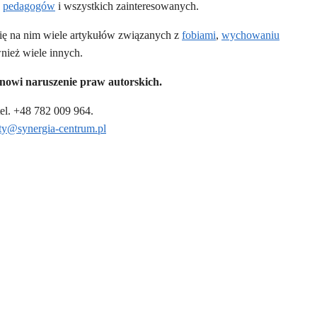
,
pedagogów
i wszystkich zainteresowanych.
się na nim wiele artykułów związanych z
fobiami
,
wychowaniu
wnież wiele innych.
nowi naruszenie praw autorskich.
tel. +48 782 009 964.
ty@synergia-centrum.pl