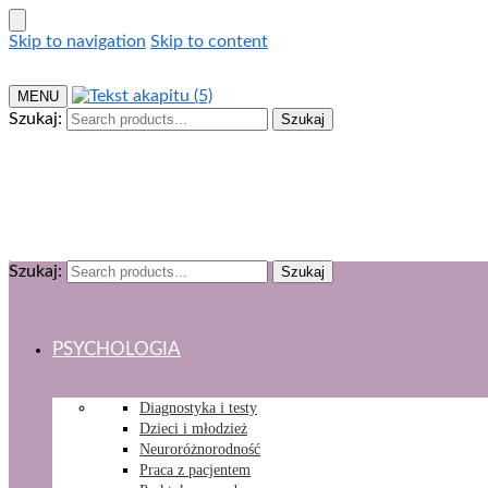
Skip to navigation
Skip to content
MENU
Szukaj:
Szukaj
0,00
ZŁ
0
Szukaj:
Szukaj
PSYCHOLOGIA
Diagnostyka i testy
Dzieci i młodzież
Neuroróżnorodność
Praca z pacjentem