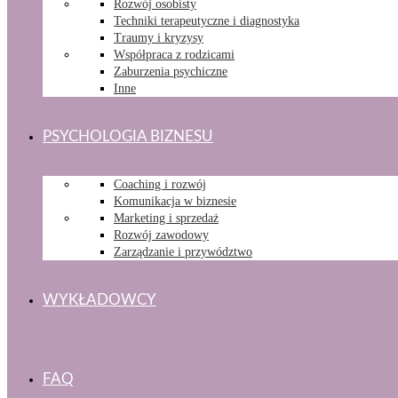
Rozwój osobisty
Techniki terapeutyczne i diagnostyka
Traumy i kryzysy
Współpraca z rodzicami
Zaburzenia psychiczne
Inne
PSYCHOLOGIA BIZNESU
Coaching i rozwój
Komunikacja w biznesie
Marketing i sprzedaż
Rozwój zawodowy
Zarządzanie i przywództwo
WYKŁADOWCY
FAQ