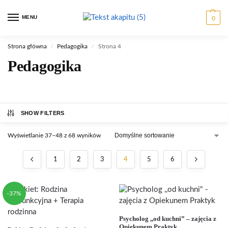
MENU
0
Strona główna
Pedagogika
Strona 4
/
/
Pedagogika
SHOW FILTERS
Wyświetlanie 37–48 z 68 wyników
1
2
3
4
5
6
-37%
Psycholog ,,od kuchni” – zajęcia z
Opiekunem Praktyk