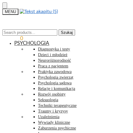
MENU
Szukaj
Szukaj
0,00
ZŁ
0
PSYCHOLOGIA
Diagnostyka i testy
Dzieci i młodzież
Neuroróżnorodność
Praca z pacjentem
Praktyka zawodowa
Psychologia zwierząt
Psychologia sądowa
Relacje i komunikacja
Rozwój osobisty
Seksuologia
Techniki terapeutyczne
Traumy i kryzysy
Uzależnienia
Wywiady kliniczne
Zaburzenia psychiczne