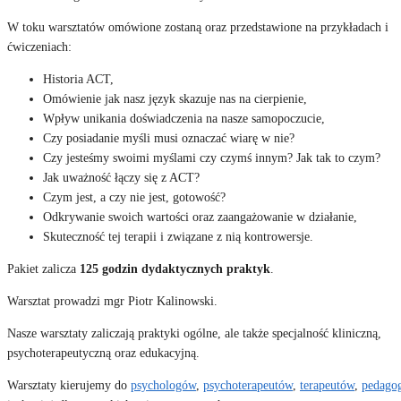
W toku warsztatów omówione zostaną oraz przedstawione na przykładach i
ćwiczeniach:
Historia ACT,
Omówienie jak nasz język skazuje nas na cierpienie,
Wpływ unikania doświadczenia na nasze samopoczucie,
Czy posiadanie myśli musi oznaczać wiarę w nie?
Czy jesteśmy swoimi myślami czy czymś innym? Jak tak to czym?
Jak uważność łączy się z ACT?
Czym jest, a czy nie jest, gotowość?
Odkrywanie swoich wartości oraz zaangażowanie w działanie,
Skuteczność tej terapii i związane z nią kontrowersje.
Pakiet zalicza
125 godzin dydaktycznych praktyk
.
Warsztat prowadzi mgr Piotr Kalinowski.
Nasze warsztaty zaliczają praktyki ogólne, ale także specjalność kliniczną,
psychoterapeutyczną oraz edukacyjną.
Warsztaty kierujemy do
psychologów
,
psychoterapeutów
,
terapeutów
,
pedago