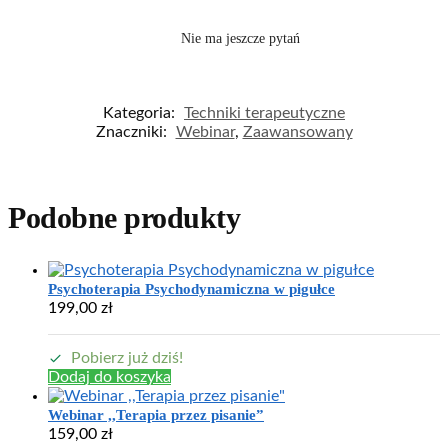
Nie ma jeszcze pytań
Kategoria:
Techniki terapeutyczne
Znaczniki:
Webinar
,
Zaawansowany
Podobne produkty
Psychoterapia Psychodynamiczna w pigułce
199,00
zł
Pobierz już dziś!
Dodaj do koszyka
Webinar ,,Terapia przez pisanie”
159,00
zł