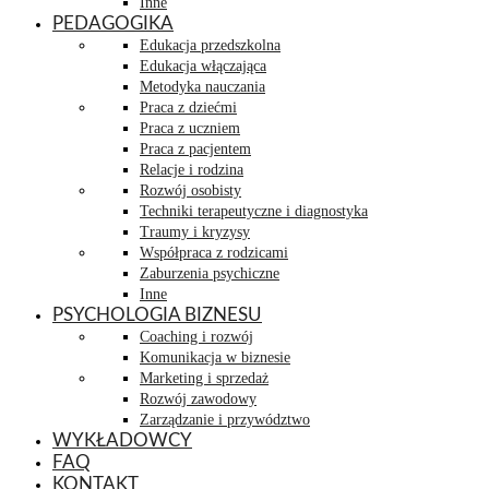
Inne
PEDAGOGIKA
Edukacja przedszkolna
Edukacja włączająca
Metodyka nauczania
Praca z dziećmi
Praca z uczniem
Praca z pacjentem
Relacje i rodzina
Rozwój osobisty
Techniki terapeutyczne i diagnostyka
Traumy i kryzysy
Współpraca z rodzicami
Zaburzenia psychiczne
Inne
PSYCHOLOGIA BIZNESU
Coaching i rozwój
Komunikacja w biznesie
Marketing i sprzedaż
Rozwój zawodowy
Zarządzanie i przywództwo
WYKŁADOWCY
FAQ
KONTAKT